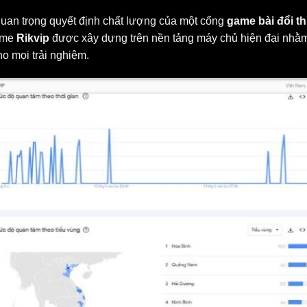
quan trọng quyết định chất lượng của một cổng
game bài đổi 
ame
Rikvip
được xây dựng trên nền tảng máy chủ hiện đại nhằm
o mọi trải nghiệm.