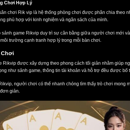
ng Chơi Hợp Lý
 sân chơi Rik vip là hệ thống phòng chơi được phân chia theo
òng phù hợp với kinh nghiệm và ngân sách của mình.
 sảnh game Rikvip duy trì sự cân bằng giữa người chơi mới và
 môi trường cạnh tranh hợp lý trong mỗi bàn chơi.
 Chơi
 Rikvip được xây dựng theo phong cách tối giản nhằm giúp ng
ọng như sảnh game, thông tin tài khoản và hỗ trợ đều được bố tr
Rikvip, người chơi có thể nhanh chóng tìm thấy trò chơi mong
 đơn giản.