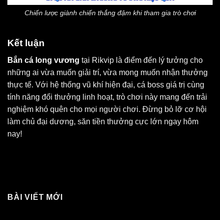
Chiến lược giành chiến thắng đậm khi tham gia trò chơi
Kết luận
Bắn cá long vương
tại Rikvip là điểm đến lý tưởng cho
những ai vừa muốn giải trí, vừa mong muốn nhận thưởng
thực tế. Với hệ thống vũ khí hiện đại, cá boss giá trị cùng
tính năng đổi thưởng linh hoạt, trò chơi này mang đến trải
nghiệm khó quên cho mọi người chơi. Đừng bỏ lỡ cơ hội
làm chủ đại dương, săn tiền thưởng cực lớn ngay hôm
nay!
BÀI VIẾT MỚI