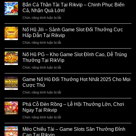
Bắn Cá Thần Tài Tại Rikvip – Chinh Phục Biển
Cả, Nhận Quà Lớn!
Chức năng bình luận bị tắt
ở
Bắn
Cá
Nổ Hũ Jili – Sảnh Game Slot Đổi Thưởng Cực
Thần
Hấp Dẫn Tại Rikvip
Tài
Chức năng bình luận bị tắt
ở
Tại
Nổ
Rikvip
Hũ
Nổ Hũ PG – Kho Game Slot Đỉnh Cao, Dễ Trúng
–
Jili
Chinh
Thưởng Tại RikVip
–
Phục
Chức năng bình luận bị tắt
ở
Sảnh
Biển
Nổ
Game
Cả,
Hũ
Game Nổ Hũ Đổi Thưởng Hot Nhất 2025 Cho Mọi
Slot
Nhận
PG
Đổi
Cược Thủ
Quà
–
Thưởng
Lớn!
Chức năng bình luận bị tắt
ở
Kho
Cực
Game
Game
Hấp
Nổ
Phá Cỗ Đèn Rồng – Lễ Hội Thưởng Lớn, Chơi
Slot
Dẫn
Hũ
Đỉnh
Ngay Tại Rikvip
Tại
Đổi
Cao,
Rikvip
Chức năng bình luận bị tắt
ở
Thưởng
Dễ
Phá
Hot
Trúng
Cỗ
Mèo Chiêu Tài – Game Slots Săn Thưởng Đỉnh
Nhất
Thưởng
Đèn
2025
Cao Tại Rikvip
Tại