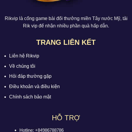
Rikvip là cổng game bài đổi thưởng miền Tây nước Mỹ, tải
Rik vip để nhận nhiều phần quà hấp dẫn.
TRANG LIÊN KẾT
Liên hệ Rikvip
Về chúng tôi
Hỏi đáp thường gặp
Điều khoản và điều kiện
Chính sách bảo mật
HỖ TRỢ
Hotline: +84
986788786