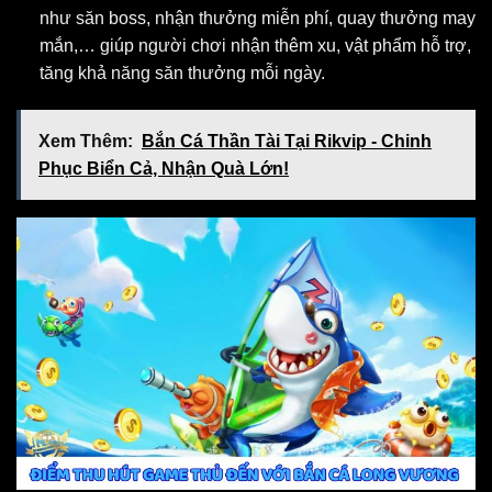
như săn boss, nhận thưởng miễn phí, quay thưởng may
mắn,… giúp người chơi nhận thêm xu, vật phẩm hỗ trợ,
tăng khả năng săn thưởng mỗi ngày.
Xem Thêm:
Bắn Cá Thần Tài Tại Rikvip - Chinh
Phục Biển Cả, Nhận Quà Lớn!