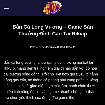
Bỏ
qua
nội
dung
Bắn Cá Long Vương – Game Săn
Thưởng Đỉnh Cao Tại Rikvip
ĐĂNG VÀO
24/01/2026
BỞI
RIKVIP
Bắn cá long vương là tựa game đổi thưởng nổi bật tại
Rikvip
, mang đến trải nghiệm giải trí hấp dẫn với đồ hoạ
đại dương sống động. Trò chơi kết hợp giữa yếu tố hành
động gay cấn, hệ thống cá phong phú cùng phần thưởng
giá trị cao. Nhờ giao diện đẹp mắt, âm thanh chân thực,
nhiều tính năng độc quyền, game nhanh chóng trở thành
lựa chọn yêu thích của đông đảo game thủ.