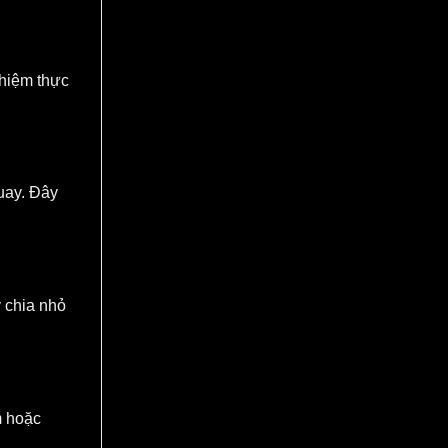
ghiệm thực
uay. Đây
 chia nhỏ
m hoặc