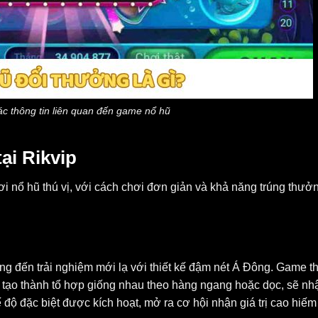
ác thông tin liên quan đến game nổ hũ
ại Rikvip
ơi nổ hũ thú vị, với cách chơi đơn giản và khả năng trúng thưở
g đến trải nghiệm mới lạ với thiết kế đậm nét Á Đông. Game t
 tạo thành tổ hợp giống nhau theo hàng ngang hoặc dọc, sẽ n
ế độ đặc biệt được kích hoạt, mở ra cơ hội nhận giá trị cao hiếm