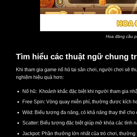
Hoa đăng cầu ph
Tìm hiểu các thuật ngữ chung 
Khi tham gia game nổ hũ tại sân chơi, người chơi sẽ thư
nghiệm hiệu quả hơn:
Nổ hũ: Khoảnh khắc đặc biệt khi người tham gia nhận
Free Spin: Vòng quay miễn phí, thường được kích hoạ
Wild: Biểu tượng đa năng, có khả năng thay thế cho c
Scatter: Biểu tượng đặc biệt giúp mở khóa các tính
Jackpot: Phần thưởng lớn nhất của trò chơi, thường 