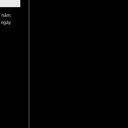
–
Đỉnh
Vòng
Cao
Quay
Tại
u năm.
May
Rikvip
g ngày
Mắn,
Trúng
Thưởng
Liên
Tục!