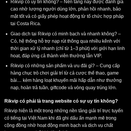
Rikvip có uy tín không? – Nền tảng này được đánh giá
cao nhờ lượng người dùng lớn, phản hồi nhanh, bảo
mật tốt và có giấy phép hoạt động từ tổ chức hợp pháp
tại Costa Rica.
Giao dịch tại Rikvip có minh bạch và nhanh không? –
Có, hệ thống hỗ trợ nạp rút thông qua nhiều kênh với
thời gian xử lý nhanh (chỉ từ 1–3 phút) với giới hạn linh
hoạt, đáp ứng cả thành viên thường lẫn VIP.
Rikvip có những sản phẩm và ưu đãi gì? – Cung cấp
hàng chục trò chơi giải trí từ cá cược thể thao, game
bài… kèm hàng loạt khuyến mãi hấp dẫn như thưởng
nạp, hoàn trả tuần, giftcode và vòng quay trúng lớn.
Rikvip có phải là trang website có sự uy tín không?
Rikvip hiện là một trong những nền tảng giải trí trực tuyến
có tiếng tại Việt Nam khi đã ghi dấu ấn mạnh mẽ trong
cộng đồng nhờ hoạt động minh bạch và dịch vụ chất