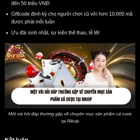
đến 50 triệu VNĐ
Giftcode định kỳ cho người chơi cũ với hơn 10.000 mã
được phát mỗi tuần
Ưu đãi sinh nhật, sự kiện thể thao, lễ tết
Một vài hỏi đáp thường gặp về chuyên mục sản phẩm cá cược
tại Rikvip
Kết luận