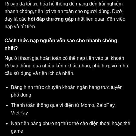
Rikvip đã tối ưu hóa hệ thống để mang đến trải nghiệm
nhanh chóng, tiện lợi và an toàn cho người dùng. Dưới
đây là các
hỏi đáp thường gặp
nhất liên quan đến việc
nạp và rút tiền.
Cách thức nạp nguồn vốn sao cho nhanh chóng
nhất?
Người tham gia hoàn toàn có thể nạp tiền vào tài khoản
Rikvip thông qua nhiều kênh khác nhau, phù hợp với nhu
cầu sử dụng và tiện ích cá nhân.
Bằng hình thức chuyển khoản ngân hàng trực tuyến
phổ dụng
Thanh toán thông qua ví điện tử Momo, ZaloPay,
VietPay
Nạp tiền bằng phương thức thẻ cào điện thoại hoặc thẻ
game