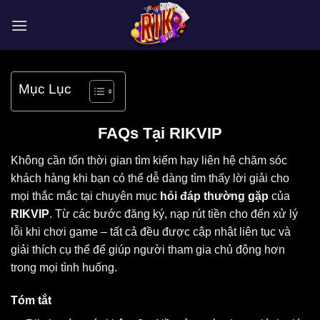
Bỏ
qua
nội
dung
Mục Lục
FAQs Tại RIKVIP
Không cần tốn thời gian tìm kiếm hay liên hệ chăm sóc
khách hàng khi bạn có thể dễ dàng tìm thấy lời giải cho
mọi thắc mắc tại chuyên mục
hỏi đáp thường gặp
của
RIKVIP
. Từ các bước đăng ký, nạp rút tiền cho đến xử lý
lỗi khi chơi game – tất cả đều được cập nhật liên tục và
giải thích cụ thể để giúp người tham gia chủ động hơn
trong mọi tình huống.
Tóm tắt