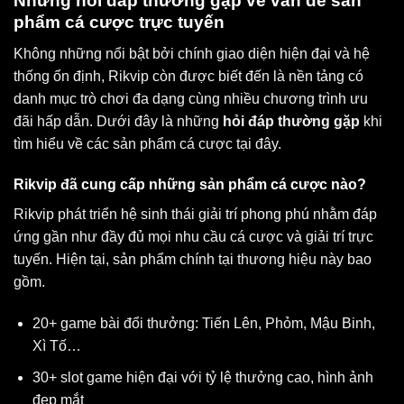
Những hỏi đáp thường gặp về vấn đề sản
phẩm cá cược trực tuyến
Không những nổi bật bởi chính giao diện hiện đại và hệ
thống ổn định, Rikvip còn được biết đến là nền tảng có
danh mục trò chơi đa dạng cùng nhiều chương trình ưu
đãi hấp dẫn. Dưới đây là những
hỏi đáp thường gặp
khi
tìm hiểu về các sản phẩm cá cược tại đây.
Rikvip đã cung cấp những sản phẩm cá cược nào?
Rikvip phát triển hệ sinh thái giải trí phong phú nhằm đáp
ứng gần như đầy đủ mọi nhu cầu cá cược và giải trí trực
tuyến. Hiện tại, sản phẩm chính tại thương hiệu này bao
gồm.
20+ game bài đổi thưởng: Tiến Lên, Phỏm, Mậu Binh,
Xì Tố…
30+ slot game hiện đại với tỷ lệ thưởng cao, hình ảnh
đẹp mắt