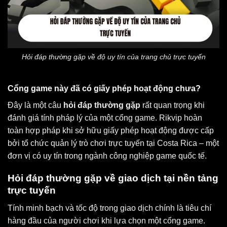
Hỏi đáp thường gặp về độ uy tín của trang chủ trực tuyến
Cổng game này đã có giấy phép hoạt động chưa?
Đây là một câu
hỏi đáp thường gặp
rất quan trọng khi
đánh giá tính pháp lý của một cổng game. Rikvip hoàn
toàn hợp pháp khi sở hữu giấy phép hoạt động được cấp
bởi tổ chức quản lý trò chơi trực tuyến tại Costa Rica – một
đơn vị có uy tín trong ngành công nghiệp game quốc tế.
Hỏi đáp thường gặp về giao dịch tại nền tảng
trực tuyến
Tính minh bạch và tốc độ trong giao dịch chính là tiêu chí
hàng đầu của người chơi khi lựa chọn một cổng game.