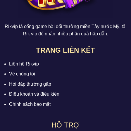
Rikvip là cổng game bài đổi thưởng miền Tây nước Mỹ, tải
Rik vip để nhận nhiều phần quà hấp dẫn.
TRANG LIÊN KẾT
Liên hệ Rikvip
Về chúng tôi
Hỏi đáp thường gặp
Điều khoản và điều kiện
Chính sách bảo mật
HỖ TRỢ