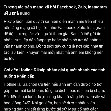
Tương tác trên mạng xã hội Facebook, Zalo, Instagram
đều khả dụng
Rikvip luôn luôn duy trì sự hiện diện mạnh mẽ trên nhiều
nền tảng mạng xã hội lớn như Facebook, Zalo, Instagram
để tiện tương tác với người tham gia. Bạn có thể gửi tin
nhắn trực tiếp đến fanpage hoặc nhóm hỗ trợ để nhận tư
vấn nhanh chóng. Đồng thời đây cũng là nơi cập nhật tin
tức, sự kiện, khuyến mãi mới nhất mà anh em không nên
bỏ lỡ.
Gọi đến Hotline Rikvip nhằm giải quyết nhanh các tình
huống khẩn cấp
Hotline là lựa chọn ưu tiên nếu anh em cần được hỗ trợ
gấp như mất tài khoản, lỗi giao dịch hoặc rút tiền bị chậm.
Số điện thoại luôn được công khai rõ ràng trên website và
hoạt động 24/7. Khi gọi đến, bạn sẽ được nhân viên
hướng dẫn chi tiết từng bước để xử lý sự cố một cách