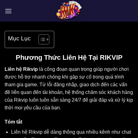
Bỏ
qua
nội
dung
Mục Lục
Phương Thức Liên Hệ Tại RIKVIP
Liên hệ
Rikvip
là công đoạn quan trọng giúp người chơi
được hỗ trợ nhanh chóng khi gặp sự cố trong quá trình
tham gia game. Từ lỗi đăng nhập, giao dịch đến các vấn
đề liên quan đến tài khoản, hệ thống chăm sóc khách hàng
của Rikvip luôn luôn sẵn sàng 24/7 để giải đáp và xử lý kịp
thời mọi yêu cầu của bạn.
Tóm tắt
Liên hệ Rikvip dễ dàng thông qua nhiều kênh như chat