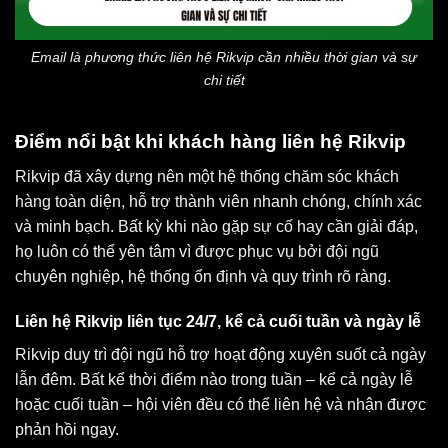
Email là phương thức liên hệ Rikvip cần nhiều thời gian và sự
chi tiết
Điểm nổi bật khi khách hàng liên hệ Rikvip
Rikvip đã xây dựng nên một hệ thống chăm sóc khách
hàng toàn diện, hỗ trợ thành viên nhanh chóng, chính xác
và minh bạch. Bất kỳ khi nào gặp sự cố hay cần giải đáp,
họ luôn có thể yên tâm vì được phục vụ bởi đội ngũ
chuyên nghiệp, hệ thống ổn định và quy trình rõ ràng.
Liên hệ Rikvip liên tục 24/7, kể cả cuối tuần và ngày lễ
Rikvip duy trì đội ngũ hỗ trợ hoạt động xuyên suốt cả ngày
lẫn đêm. Bất kể thời điểm nào trong tuần – kể cả ngày lễ
hoặc cuối tuần – hội viên đều có thể liên hệ và nhận được
phản hồi ngay.