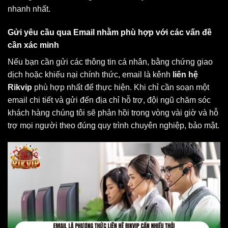
nhanh nhất.
Gửi yêu cầu qua Email nhằm phù hợp với các vấn đề
cần xác minh
Nếu bạn cần gửi các thông tin cá nhân, bằng chứng giao
dịch hoặc khiếu nại chính thức, email là kênh
liên hệ
Rikvip
phù hợp nhất để thực hiện. Khi chỉ cần soạn một
email chi tiết và gửi đến địa chỉ hỗ trợ, đội ngũ chăm sóc
khách hàng chúng tôi sẽ phản hồi trong vòng vài giờ và hỗ
trợ mọi người theo đúng quy trình chuyên nghiệp, bảo mật.