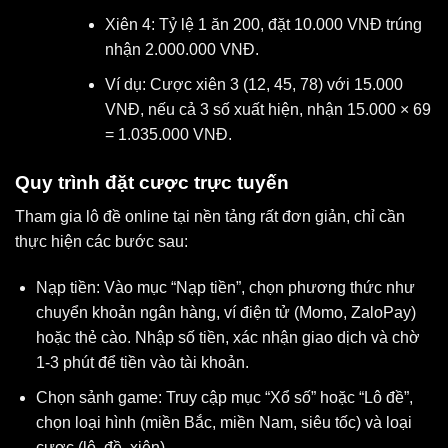
Xiên 4: Tỷ lệ 1 ăn 200, đặt 10.000 VNĐ trúng
nhận 2.000.000 VNĐ.
Ví dụ: Cược xiên 3 (12, 45, 78) với 15.000
VNĐ, nếu cả 3 số xuất hiện, nhận 15.000 × 69
= 1.035.000 VNĐ.
Quy trình đặt cược trực tuyến
Tham gia lô đề online tại nền tảng rất đơn giản, chỉ cần
thực hiện các bước sau:
Nạp tiền: Vào mục “Nạp tiền”, chọn phương thức như
chuyển khoản ngân hàng, ví điện tử (Momo, ZaloPay)
hoặc thẻ cào. Nhập số tiền, xác nhận giao dịch và chờ
1-3 phút để tiền vào tài khoản.
Chọn sảnh game: Truy cập mục “Xổ số” hoặc “Lô đề”,
chọn loại hình (miền Bắc, miền Nam, siêu tốc) và loại
cược (lô, đề, xiên).