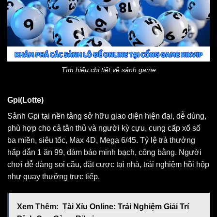
Tìm hiểu chi tiết về sảnh game
Gpi(Lotte)
Sảnh Gpi tại nền tảng sở hữu giao diện hiện đại, dễ dùng,
phù hợp cho cả tân thủ và người kỳ cựu, cung cấp xổ số
ba miền, siêu tốc, Max 4D, Mega 6/45. Tỷ lệ trả thưởng
hấp dẫn 1 ăn 99, đảm bảo minh bạch, công bằng. Người
chơi dễ dàng soi cầu, đặt cược tại nhà, trải nghiệm hồi hộp
như quay thưởng trực tiếp.
Xem Thêm:
Tài Xỉu Online: Trải Nghiệm Giải Trí