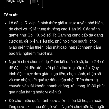
Mục Lục
Tóm tắt
Lô đề tại Rikvip là hình thức giải trí trực tuyến phổ biến,
dễ chơi với tỷ lệ trúng thưởng cao 1 ăn 99. Các sảnh
game như Gpi, Ku xổ số, Tc Gaming cung cấp đa dạng
cược lô, đề, xiên, siêu tốc, phù hợp mọi người chơi.
Giao diện thân thiện, bảo mật cao, nạp rút nhanh đảm
bảo trải nghiệm mượt mà.
Người chơi chọn số dự đoán kết quả xổ số, từ lô 2-4 số,
đề đặc biệt đến xiên, với phần thưởng hấp dẫn. Quy
trình đặt cược đơn giản: nạp tiền, chọn sảnh, nhập số
và xác nhận, kết quả tự động cập nhật. Tiền thưởng
chuyển vào tài khoản nhanh chóng, rút trong 10-30 phút
qua ngân hàng hoặc ví điện tử.
Để chơi hiệu quả, tránh cược lớn thiếu kế hoạch hoặc
tăng cược khi thua để gỡ vốn. Người chơi nên lập ngân