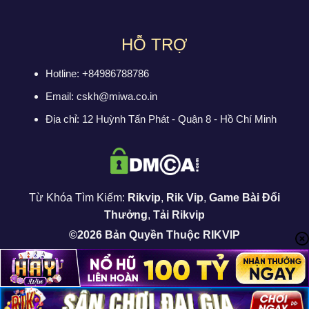
HỖ TRỢ
Hotline: +84
986788786
Email:
cskh@miwa.co.in
Địa chỉ:
12 Huỳnh Tấn Phát - Quận 8 - Hồ Chí Minh
Từ Khóa Tìm Kiếm:
Rikvip
,
Rik Vip
,
Game Bài Đổi
Thưởng
,
Tải Rikvip
©2026 Bản Quyền Thuộc RIKVIP