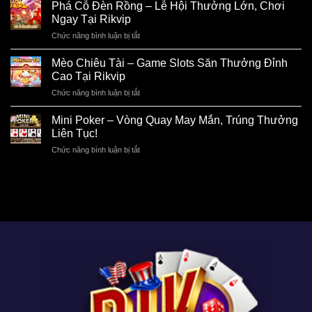
Nổ
Phá Cỗ Đèn Rồng – Lễ Hội Thưởng Lớn, Chơi
Slot
Dẫn
Hũ
Đỉnh
Ngay Tại Rikvip
Tại
Đổi
Cao,
Rikvip
Chức năng bình luận bị tắt
ở
Thưởng
Dễ
Phá
Hot
Trúng
Cỗ
Mèo Chiêu Tài – Game Slots Săn Thưởng Đỉnh
Nhất
Thưởng
Đèn
2025
Cao Tại Rikvip
Tại
Rồng
Cho
RikVip
Chức năng bình luận bị tắt
ở
–
Mọi
Mèo
Lễ
Cược
Chiêu
Mini Poker – Vòng Quay May Mắn, Trúng Thưởng
Hội
Thủ
Tài
Thưởng
Liên Tục!
–
Lớn,
Chức năng bình luận bị tắt
ở
Game
Chơi
Mini
Slots
Ngay
Poker
Săn
Tại
–
Thưởng
Rikvip
Vòng
Đỉnh
Quay
Cao
May
Tại
Mắn,
Rikvip
Trúng
Thưởng
Liên
Tục!