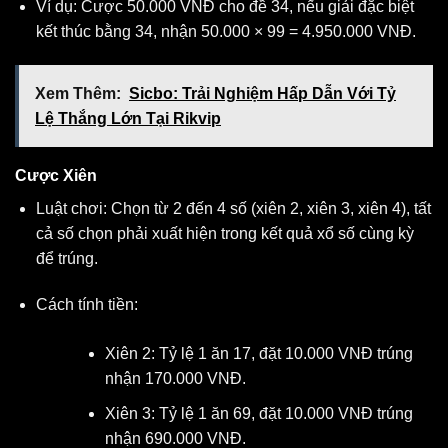
Ví dụ: Cược 50.000 VNĐ cho đề 34, nếu giải đặc biệt
kết thúc bằng 34, nhận 50.000 × 99 = 4.950.000 VNĐ.
Xem Thêm:
Sicbo: Trải Nghiệm Hấp Dẫn Với Tỷ
Lệ Thắng Lớn Tại Rikvip
Cược Xiên
Luật chơi: Chọn từ 2 đến 4 số (xiên 2, xiên 3, xiên 4), tất
cả số chọn phải xuất hiện trong kết quả xổ số cùng kỳ
để trúng.
Cách tính tiền:
Xiên 2: Tỷ lệ 1 ăn 17, đặt 10.000 VNĐ trúng
nhận 170.000 VNĐ.
Xiên 3: Tỷ lệ 1 ăn 69, đặt 10.000 VNĐ trúng
nhận 690.000 VNĐ.