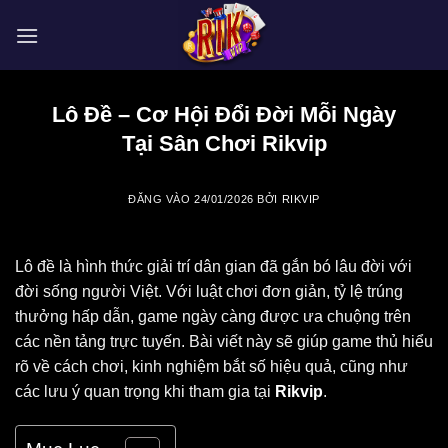
Bỏ
qua
nội
dung
Lô Đề – Cơ Hội Đổi Đời Mỗi Ngày
Tại Sân Chơi Rikvip
ĐĂNG VÀO
24/01/2026
BỞI
RIKVIP
Lô đề là hình thức giải trí dân gian đã gắn bó lâu đời với
đời sống người Việt. Với luật chơi đơn giản, tỷ lệ trúng
thưởng hấp dẫn, game ngày càng được ưa chuộng trên
các nền tảng trực tuyến. Bài viết này sẽ giúp game thủ hiểu
rõ về cách chơi, kinh nghiệm bắt số hiệu quả, cũng như
các lưu ý quan trọng khi tham gia tại
Rikvip
.