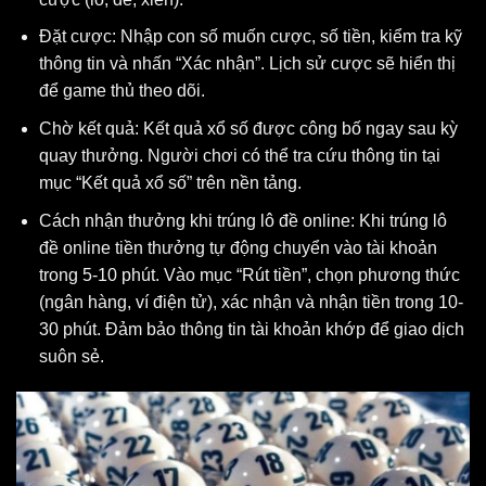
Đặt cược: Nhập con số muốn cược, số tiền, kiểm tra kỹ
thông tin và nhấn “Xác nhận”. Lịch sử cược sẽ hiển thị
để game thủ theo dõi.
Chờ kết quả: Kết quả xổ số được công bố ngay sau kỳ
quay thưởng. Người chơi có thể tra cứu thông tin tại
mục “Kết quả xổ số” trên nền tảng.
Cách nhận thưởng khi trúng lô đề online: Khi trúng lô
đề online tiền thưởng tự động chuyển vào tài khoản
trong 5-10 phút. Vào mục “Rút tiền”, chọn phương thức
(ngân hàng, ví điện tử), xác nhận và nhận tiền trong 10-
30 phút. Đảm bảo thông tin tài khoản khớp để giao dịch
suôn sẻ.