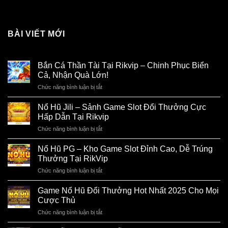
BÀI VIẾT MỚI
Bắn Cá Thần Tài Tại Rikvip – Chinh Phục Biển
Cả, Nhận Quà Lớn!
Chức năng bình luận bị tắt
ở
Bắn
Cá
Nổ Hũ Jili – Sảnh Game Slot Đổi Thưởng Cực
Thần
Hấp Dẫn Tại Rikvip
Tài
Chức năng bình luận bị tắt
ở
Tại
Nổ
Rikvip
Hũ
Nổ Hũ PG – Kho Game Slot Đỉnh Cao, Dễ Trúng
–
Jili
Chinh
Thưởng Tại RikVip
–
Phục
Chức năng bình luận bị tắt
ở
Sảnh
Biển
Nổ
Game
Cả,
Hũ
Game Nổ Hũ Đổi Thưởng Hot Nhất 2025 Cho Mọi
Slot
Nhận
PG
Đổi
Cược Thủ
Quà
–
Thưởng
Lớn!
Chức năng bình luận bị tắt
ở
Kho
Cực
Game
Game
Hấp