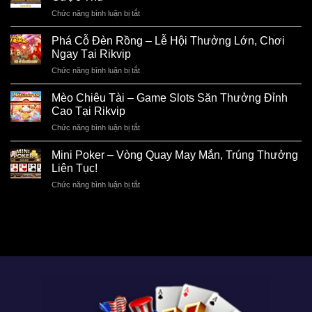
–
Thưởng
Lớn!
Chức năng bình luận bị tắt
ở
Kho
Cực
Game
Game
Hấp
Nổ
Phá Cỗ Đèn Rồng – Lễ Hội Thưởng Lớn, Chơi
Slot
Dẫn
Hũ
Đỉnh
Ngay Tại Rikvip
Tại
Đổi
Cao,
Rikvip
Chức năng bình luận bị tắt
ở
Thưởng
Dễ
Phá
Hot
Trúng
Cỗ
Mèo Chiêu Tài – Game Slots Săn Thưởng Đỉnh
Nhất
Thưởng
Đèn
2025
Cao Tại Rikvip
Tại
Rồng
Cho
RikVip
Chức năng bình luận bị tắt
ở
–
Mọi
Mèo
Lễ
Cược
Chiêu
Mini Poker – Vòng Quay May Mắn, Trúng Thưởng
Hội
Thủ
Tài
Thưởng
Liên Tục!
–
Lớn,
Chức năng bình luận bị tắt
ở
Game
Chơi
Mini
Slots
Ngay
Poker
Săn
Tại
–
Thưởng
Rikvip
Vòng
Đỉnh
Quay
Cao
May
Tại
Mắn,
Rikvip
Trúng
Thưởng
Liên