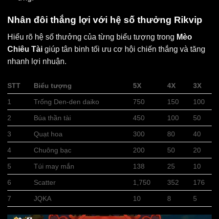
Nhân đôi thắng lợi với hệ số thưởng Rikvip
Hiểu rõ hệ số thưởng của từng biểu tượng trong
Mèo
Chiêu Tài
giúp tân binh tối ưu cơ hội chiến thắng và tăng
nhanh lợi nhuận.
STT
Biểu tượng
5X
4X
3X
1
Trống Den-den daiko
750
150
100
2
Búa thần tài
450
100
50
3
Quạt hoa
300
80
40
4
Chuông bạc
200
50
20
5
Túi may mắn
138
25
10
6
Scatter
1,750
352
176
7
JQKA
10
8
5