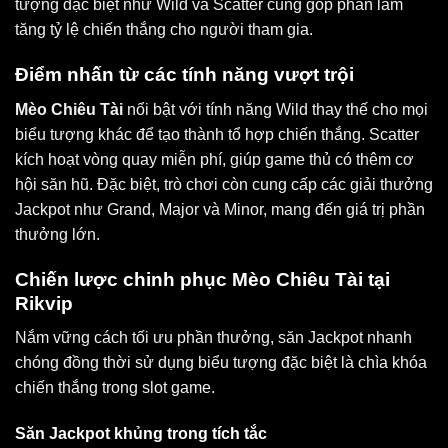
tượng đặc biệt như Wild và Scatter cũng góp phần làm
tăng tỷ lệ chiến thắng cho người tham gia.
Điểm nhấn từ các tính năng vượt trội
Mèo Chiêu Tài
nổi bật với tính năng Wild thay thế cho mọi
biểu tượng khác để tạo thành tổ hợp chiến thắng. Scatter
kích hoạt vòng quay miễn phí, giúp game thủ có thêm cơ
hội săn hũ. Đặc biệt, trò chơi còn cung cấp các giải thưởng
Jackpot như Grand, Major và Minor, mang đến giá trị phần
thưởng lớn.
Chiến lược chinh phục Mèo Chiêu Tài tại
Rikvip
Nắm vững cách tối ưu phần thưởng, săn Jackpot nhanh
chóng đồng thời sử dụng biểu tượng đặc biệt là chìa khóa
chiến thắng trong slot game.
Săn Jackpot khủng trong tích tắc