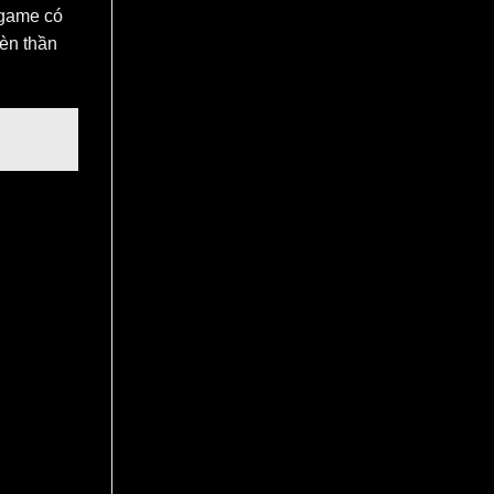
 game có
Đèn thần