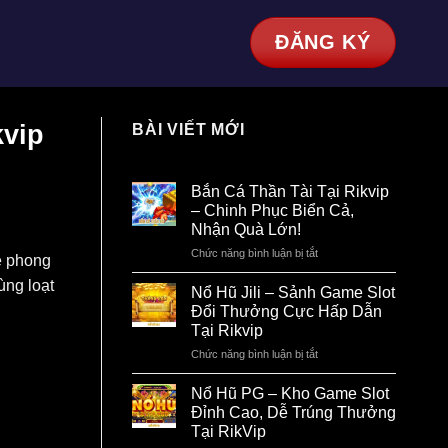
ĐĂNG KÝ
kvip
BÀI VIẾT MỚI
Bắn Cá Thần Tài Tại Rikvip
– Chinh Phục Biển Cả,
Nhận Quà Lớn!
Chức năng bình luận bị tắt
ở
e phong
Bắn
ùng loạt
Cá
Nổ Hũ Jili – Sảnh Game Slot
Thần
Đổi Thưởng Cực Hấp Dẫn
Tài
Tại Rikvip
Tại
Chức năng bình luận bị tắt
ở
Rikvip
Nổ
–
Hũ
Chinh
Nổ Hũ PG – Kho Game Slot
Jili
Phục
Đỉnh Cao, Dễ Trúng Thưởng
–
Biển
Tại RikVip
Sảnh
Cả,