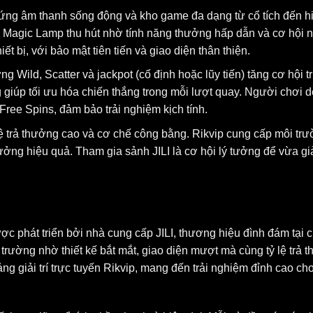
ệu ứng âm thanh sống động và kho game đa dạng từ cổ tích đến hi
 Magic Lamp thu hút nhờ tính năng thưởng hấp dẫn và cơ hội n
 bị, với bảo mật tiên tiến và giao diện thân thiện.
 Wild, Scatter và jackpot (cố định hoặc lũy tiến) tăng cơ hội t
 giúp tối ưu hóa chiến thắng trong mỗi lượt quay. Người chơi 
ree Spins, đảm bảo trải nghiệm kịch tính.
 lệ trả thưởng cao và cơ chế công bằng. Rikvip cung cấp môi tr
ưởng hiệu quả. Tham gia sảnh JILI là cơ hội lý tưởng để vừa giả
ợc phát triển bởi nhà cung cấp JILI, thương hiệu đình đám tại 
trường nhờ thiết kế bắt mắt, giao diện mượt mà cùng tỷ lệ trả 
g giải trí trực tuyến Rikvip, mang đến trải nghiệm đỉnh cao ch