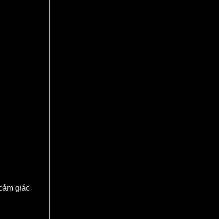
 cảm giác