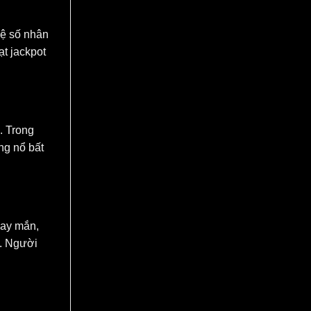
hệ số nhân
ạt jackpot
. Trong
ng nổ bất
may mắn,
o. Người