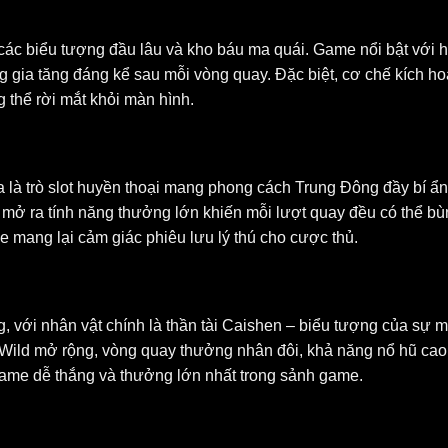
 các biểu tượng đầu lâu và kho báu ma quái. Game nổi bật với 
ởng gia tăng đáng kể sau mỗi vòng quay. Đặc biệt, cơ chế kích ho
 thể rời mắt khỏi màn hình.
 là trò slot huyền thoại mang phong cách Trung Đông đầy bí ẩn
 mở ra tính năng thưởng lớn khiến mỗi lượt quay đều có thể bù
mang lại cảm giác phiêu lưu lý thú cho cược thủ.
 với nhân vật chính là thần tài Caishen – biểu tượng của sự 
Wild mở rộng, vòng quay thưởng nhân đôi, khả năng nổ hũ ca
 game dễ thắng và thưởng lớn nhất trong sảnh game.