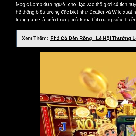
Magic Lamp đưa người chơi lạc vào thế giới cổ tích hu
hệ thống biểu tượng đặc biệt như Scatter và Wild xuất 
trong game là biểu tượng mở khóa tính năng siêu thưởn
Xem Thêm:
Phá Cỗ Đèn Rồng - Lễ Hội Thưởng Lớ