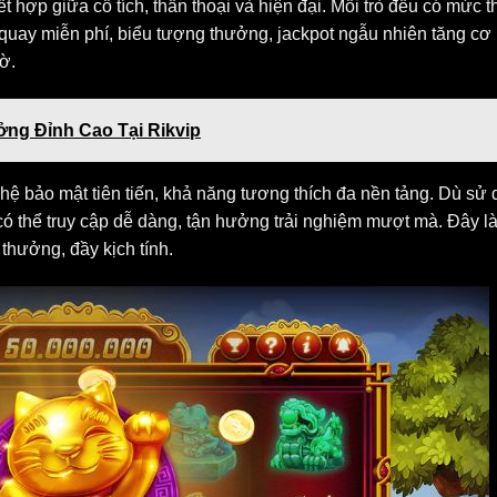
t hợp giữa cổ tích, thần thoại và hiện đại. Mỗi trò đều có mức 
quay miễn phí, biểu tượng thưởng, jackpot ngẫu nhiên tăng cơ 
ờ.
ởng Đỉnh Cao Tại Rikvip
hệ bảo mật tiên tiến, khả năng tương thích đa nền tảng. Dù sử 
có thể truy cập dễ dàng, tận hưởng trải nghiệm mượt mà. Đây l
 thưởng, đầy kịch tính.