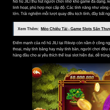
Nổ hũ JILI thu hút người chơi nhờ kho game đa dạng, kế
linh hoạt, phù hợp mọi cấp độ. Các tính năng như vòng 
lớn. Trải nghiệm mỗi lượt quay đều kịch tính, đầy bất ng
Xem Thêm:
Mèo Chiêu Tài - Game Slots Săn Thư
Điểm mạnh của nổ hũ JILI tại Rikvip còn nằm ở công ng
thoại, máy tính bảng hay máy tính bàn, người chơi đều 
hàng đầu cho ai yêu thích thể loại slot hiện đại, dễ trúng