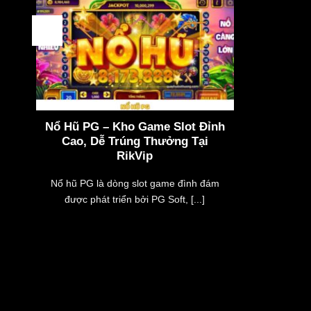
24
Th1
Nổ Hũ PG – Kho Game Slot Đỉnh
Cao, Dễ Trúng Thưởng Tại
RikVip
Nổ hũ PG là dòng slot game đình đám
được phát triển bởi PG Soft, [...]