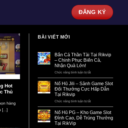
ĐĂNG KÝ
BÀI VIẾT MỚI
Bắn Cá Thần Tài Tại Rikvip
– Chinh Phục Biển Cả,
Nhận Quà Lớn!
Chức năng bình luận bị tắt
ở
Bắn
Cá
Nổ Hũ Jili – Sảnh Game Slot
g Hot
Thần
Đổi Thưởng Cực Hấp Dẫn
c Thủ
Tài
Tại Rikvip
Tại
Chức năng bình luận bị tắt
ở
Rikvip
chọn hàng
Nổ
–
[...]
Hũ
Chinh
Nổ Hũ PG – Kho Game Slot
Jili
Phục
Đỉnh Cao, Dễ Trúng Thưởng
–
Biển
Tại RikVip
Sảnh
Cả,