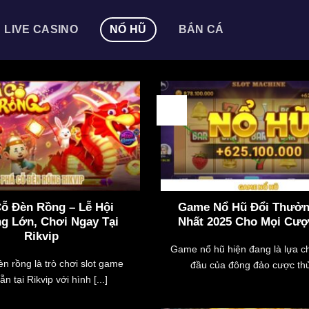
LIVE CASINO
NỔ HŨ
BẮN CÁ
24
Th1
ỗ Đèn Rồng – Lễ Hội
Game Nổ Hũ Đổi Thưởn
g Lớn, Chơi Ngay Tại
Nhất 2025 Cho Mọi Cượ
Rikvip
Game nổ hũ hiện đang là lựa 
n rồng là trò chơi slot game
đầu của đông đảo cược thủ 
n tại Rikvip với hình [...]