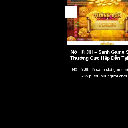
24
Th1
Nổ Hũ Jili – Sảnh Game S
Thưởng Cực Hấp Dẫn Tại
Nổ hũ JILI là sảnh slot game nổ
Rikvip, thu hút người chơi [