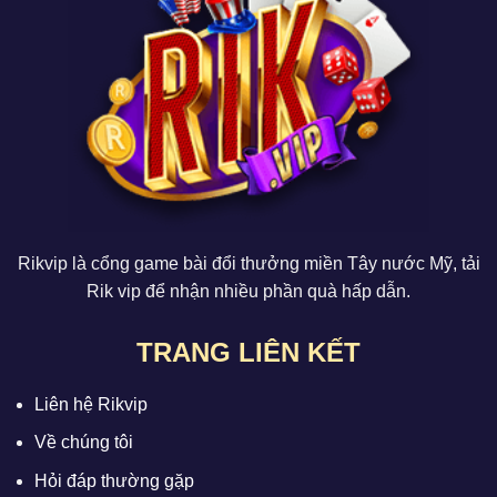
Rikvip là cổng game bài đổi thưởng miền Tây nước Mỹ, tải
Rik vip để nhận nhiều phần quà hấp dẫn.
TRANG LIÊN KẾT
Liên hệ Rikvip
Về chúng tôi
Hỏi đáp thường gặp