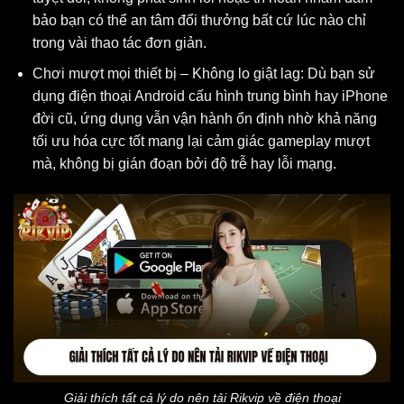
bảo bạn có thể an tâm đổi thưởng bất cứ lúc nào chỉ
trong vài thao tác đơn giản.
Chơi mượt mọi thiết bị – Không lo giật lag: Dù bạn sử
dụng điện thoại Android cấu hình trung bình hay iPhone
đời cũ, ứng dụng vẫn vận hành ổn định nhờ khả năng
tối ưu hóa cực tốt mang lại cảm giác gameplay mượt
mà, không bị gián đoạn bởi độ trễ hay lỗi mạng.
Giải thích tất cả lý do nên tải Rikvip về điện thoại