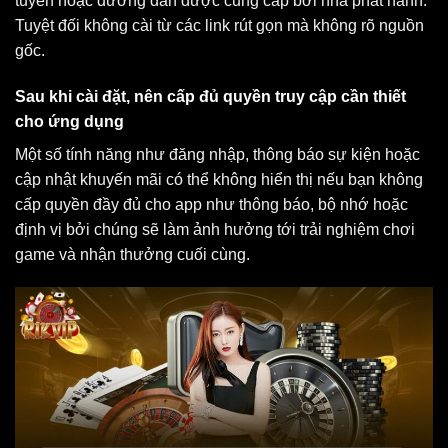
tuyến hoặc đường dẫn được cung cấp bởi nhà phát hành.
Tuyệt đối không cài từ các link rút gọn mà không rõ nguồn
gốc.
Sau khi cài đặt, nên cấp đủ quyền truy cập cần thiết
cho ứng dụng
Một số tính năng như đăng nhập, thông báo sự kiện hoặc
cập nhật khuyến mãi có thể không hiển thị nếu bạn không
cấp quyền đầy đủ cho app như thông báo, bộ nhớ hoặc
định vị bởi chúng sẽ làm ảnh hưởng tới trải nghiệm chơi
game và nhận thưởng cuối cùng.