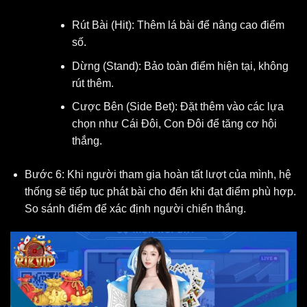
Rút Bài (Hit): Thêm lá bài để nâng cao điểm
số.
Dừng (Stand): Bảo toàn điểm hiện tại, không
rút thêm.
Cược Bên (Side Bet): Đặt thêm vào các lựa
chọn như Cái Đôi, Con Đôi để tăng cơ hội
thắng.
Bước 6: Khi người tham gia hoàn tất lượt của mình, hệ
thống sẽ tiếp tục phát bài cho đến khi đạt điểm phù hợp.
So sánh điểm để xác định người chiến thắng.