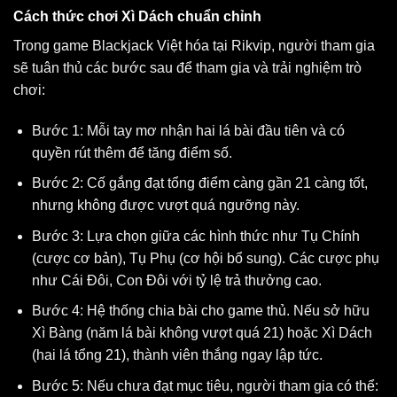
Cách thức chơi Xì Dách chuẩn chỉnh
Trong game Blackjack Việt hóa tại Rikvip, người tham gia
sẽ tuân thủ các bước sau để tham gia và trải nghiệm trò
chơi:
Bước 1: Mỗi tay mơ nhận hai lá bài đầu tiên và có
quyền rút thêm để tăng điểm số.
Bước 2: Cố gắng đạt tổng điểm càng gần 21 càng tốt,
nhưng không được vượt quá ngưỡng này.
Bước 3: Lựa chọn giữa các hình thức như Tụ Chính
(cược cơ bản), Tụ Phụ (cơ hội bổ sung). Các cược phụ
như Cái Đôi, Con Đôi với tỷ lệ trả thưởng cao.
Bước 4: Hệ thống chia bài cho game thủ. Nếu sở hữu
Xì Bàng (năm lá bài không vượt quá 21) hoặc Xì Dách
(hai lá tổng 21), thành viên thắng ngay lập tức.
Bước 5: Nếu chưa đạt mục tiêu, người tham gia có thể: