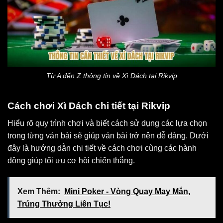
Từ A đến Z thông tin về Xì Dách tại Rikvip
Cách chơi Xì Dách chi tiết tại Rikvip
Hiểu rõ quy trình chơi và biết cách sử dụng các lựa chọn
trong từng ván bài sẽ giúp ván bài trở nên dễ dàng. Dưới
đây là hướng dẫn chi tiết về cách chơi cùng các hành
động giúp tối ưu cơ hội chiến thắng.
Xem Thêm:
Mini Poker - Vòng Quay May Mắn,
Trúng Thưởng Liên Tục!