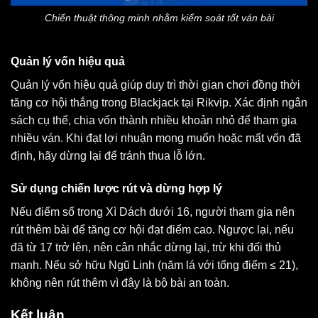
Chiến thuật thông minh nhằm kiểm soát tốt ván bài
Quản lý vốn hiệu quả
Quản lý vốn hiệu quả giúp duy trì thời gian chơi đồng thời
tăng cơ hội thắng trong Blackjack tại Rikvip. Xác định ngân
sách cụ thể, chia vốn thành nhiều khoản nhỏ để tham gia
nhiều ván. Khi đạt lợi nhuận mong muốn hoặc mất vốn đã
định, hãy dừng lại để tránh thua lỗ lớn.
Sử dụng chiến lược rút và dừng hợp lý
Nếu điểm số trong Xì Dách dưới 16, người tham gia nên
rút thêm bài để tăng cơ hội đạt điểm cao. Ngược lại, nếu
đã từ 17 trở lên, nên cân nhắc dừng lại, trừ khi đối thủ
mạnh. Nếu sở hữu Ngũ Linh (năm lá với tổng điểm ≤ 21),
không nên rút thêm vì đây là bộ bài an toàn.
Kết luận