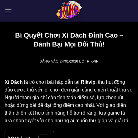
Bỏ
qua
nội
dung
Bí Quyết Chơi Xì Dách Đỉnh Cao –
Đánh Bại Mọi Đối Thủ!
ĐĂNG VÀO
24/01/2026
BỞI
RIKVIP
Xì Dách
là trò chơi bài hấp dẫn tại
Rikvip
, thu hút đông
đảo cược thủ với lối chơi đơn giản cùng chiến thuật thú vị.
Người tham gia chỉ cần tính toán điểm số, lựa chọn rút
hoặc dừng bài để đạt tổng điểm cao nhất. Với giao diện
thân thiện kết hợp tính năng hỗ trợ rõ ràng, tựa game là
lựa chọn tuyệt vời cho những ai muốn thư giãn và giải trí.