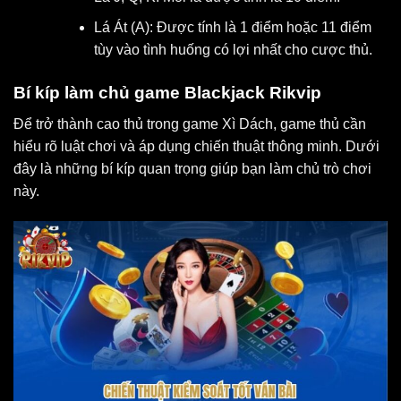
Lá Át (A): Được tính là 1 điểm hoặc 11 điểm
tùy vào tình huống có lợi nhất cho cược thủ.
Bí kíp làm chủ game Blackjack Rikvip
Để trở thành cao thủ trong game Xì Dách, game thủ cần
hiểu rõ luật chơi và áp dụng chiến thuật thông minh. Dưới
đây là những bí kíp quan trọng giúp bạn làm chủ trò chơi
này.