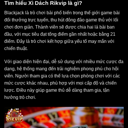
Tìm hiểu Xì Dách Rikvip là gì?
Blackjack là trò chơi bài phổ biến trong thế giới game bài
đổi thưởng trực tuyến, thu hút đông đảo game thủ với lối
chơi đơn giản. Thành viên sẽ được chia hai lá bài ban
đầu, với mục tiêu đạt tổng điểm gần nhất hoặc bằng 21
điểm. Đây là trò chơi kết hợp giữa yếu tố may mắn với
chiến thuật.
Với giao diện hiện đại, dễ sử dụng với nhiều mức cược đa
dạng, hệ thống mang đến trải nghiệm phong phú cho hội
viên. Người tham gia có thể lựa chọn phòng chơi với các
mức cược khác nhau, phù hợp với mọi cấp độ và chiến
lược. Điều này giúp game thủ dễ dàng tham gia, tận
hưởng trò chơi.