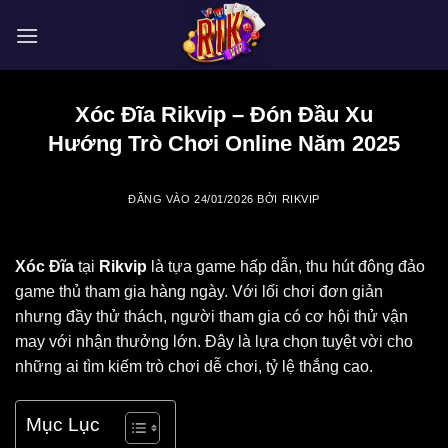
Bỏ
qua
nội
dung
Xóc Đĩa Rikvip – Đón Đầu Xu
Hướng Trò Chơi Online Năm 2025
ĐĂNG VÀO
24/01/2026
BỞI
RIKVIP
Xóc Đĩa
tại
Rikvip
là tựa game hấp dẫn, thu hút đông đảo
game thủ tham gia hàng ngày. Với lối chơi đơn giản
nhưng đầy thử thách, người tham gia có cơ hội thử vận
may với nhận thưởng lớn. Đây là lựa chọn tuyệt vời cho
những ai tìm kiếm trò chơi dễ chơi, tỷ lệ thắng cao.
Mục Lục