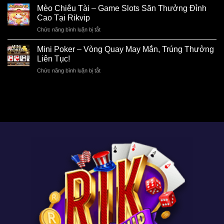
Cỗ
Mèo Chiêu Tài – Game Slots Săn Thưởng Đỉnh
Nhất
Thưởng
Đèn
2025
Cao Tại Rikvip
Tại
Rồng
Cho
RikVip
Chức năng bình luận bị tắt
ở
–
Mọi
Mèo
Lễ
Cược
Chiêu
Mini Poker – Vòng Quay May Mắn, Trúng Thưởng
Hội
Thủ
Tài
Thưởng
Liên Tục!
–
Lớn,
Chức năng bình luận bị tắt
ở
Game
Chơi
Mini
Slots
Ngay
Poker
Săn
Tại
–
Thưởng
Rikvip
Vòng
Đỉnh
Quay
Cao
May
Tại
Mắn,
Rikvip
Trúng
Thưởng
Liên
Tục!