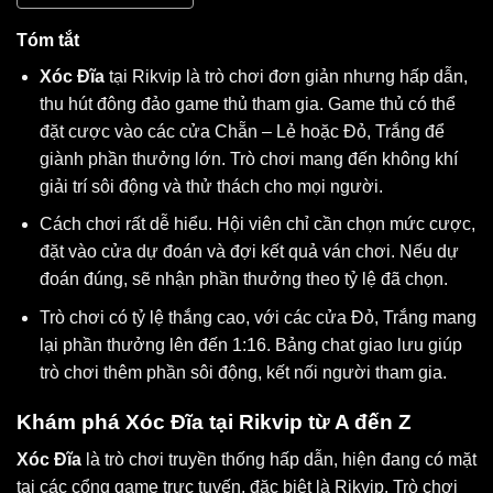
Tóm tắt
Xóc Đĩa
tại Rikvip là trò chơi đơn giản nhưng hấp dẫn,
thu hút đông đảo game thủ tham gia. Game thủ có thể
đặt cược vào các cửa Chẵn – Lẻ hoặc Đỏ, Trắng để
giành phần thưởng lớn. Trò chơi mang đến không khí
giải trí sôi động và thử thách cho mọi người.
Cách chơi rất dễ hiểu. Hội viên chỉ cần chọn mức cược,
đặt vào cửa dự đoán và đợi kết quả ván chơi. Nếu dự
đoán đúng, sẽ nhận phần thưởng theo tỷ lệ đã chọn.
Trò chơi có tỷ lệ thắng cao, với các cửa Đỏ, Trắng mang
lại phần thưởng lên đến 1:16. Bảng chat giao lưu giúp
trò chơi thêm phần sôi động, kết nối người tham gia.
Khám phá Xóc Đĩa tại Rikvip từ A đến Z
Xóc Đĩa
là trò chơi truyền thống hấp dẫn, hiện đang có mặt
tại các cổng game trực tuyến, đặc biệt là Rikvip. Trò chơi