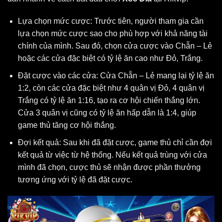
Lựa chọn mức cược: Trước tiên, người tham gia cần
lựa chọn mức cược sao cho phù hợp với khả năng tài
chính của mình. Sau đó, chọn cửa cược vào Chẵn – Lẻ
hoặc các cửa đặc biệt có tỷ lệ ăn cao như Đỏ, Trắng.
Đặt cược vào các cửa: Cửa Chẵn – Lẻ mang lại tỷ lệ ăn
1:2, còn các cửa đặc biệt như 4 quân vị Đỏ, 4 quân vị
Trắng có tỷ lệ ăn 1:16, tạo ra cơ hội chiến thắng lớn.
Cửa 3 quân vị cũng có tỷ lệ ăn hấp dẫn là 1:4, giúp
game thủ tăng cơ hội thắng.
Đợi kết quả: Sau khi đã đặt cược, game thủ chỉ cần đợi
kết quả từ việc từ hệ thống. Nếu kết quả trùng với cửa
mình đã chọn, cược thủ sẽ nhận được phần thưởng
tương ứng với tỷ lệ đã đặt cược.