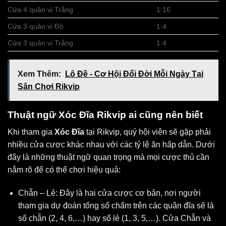
Cửa 4 quân vị Trắng
1:16
Cửa 3 quân vị Đỏ
1:4
Cửa 3 quân vị Trắng
1:4
Xem Thêm:
Lô Đề - Cơ Hội Đổi Đời Mỗi Ngày Tại
Sân Chơi Rikvip
Thuật ngữ Xóc Đĩa Rikvip ai cũng nên biết
Khi tham gia
Xóc Đĩa
tại Rikvip, quý hội viên sẽ gặp phải
nhiều cửa cược khác nhau với các tỷ lệ ăn hấp dẫn. Dưới
đây là những thuật ngữ quan trọng mà mọi cược thủ cần
nắm rõ để có thể chơi hiệu quả:
Chẵn – Lẻ: Đây là hai cửa cược cơ bản, nơi người
tham gia dự đoán tổng số chấm trên các quân đĩa sẽ là
số chẵn (2, 4, 6,…) hay số lẻ (1, 3, 5,…). Cửa Chẵn và